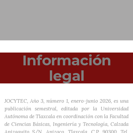
Información
legal
JOCYTEC, Año 3, número 1, enero-junio 2026, es una
publicación semestral, editada por la Universidad
Autónoma de Tlaxcala en coordinación con la Facultad
de Ciencias Básicas, Ingeniería y Tecnología, Calzada
Apizaquito S/N, Apizaco, Tlaxcala, C.P. 90300, Tel.